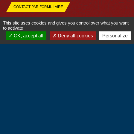
CONTACT PAR FORMULAIRE
This site uses cookies and gives you control over what you want
to activate
OK, accept all
Deny all cookies
Personalize
Liens
Communauté de Communes du Vexin
Normand
Département de l'Eure
Région Normandie
Préfecture de l'Eure
Mentions légales
-