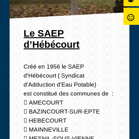
sentiment_satisfied_alt
Le SAEP
d’Hébécourt
Créé en 1956 le SAEP
d'Hébécourt ( Syndicat
d'Adduction d'Eau Potable)
est constitué des communes de :
 AMECOURT
 BAZINCOURT-SUR-EPTE
 HEBECOURT
 MAINNEVILLE
 MESNIL-SOUS-VIENNE