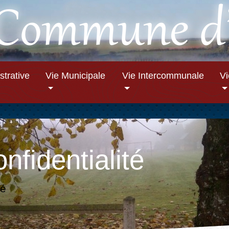
strative
Vie Municipale
Vie Intercommunale
V
nfidentialité
té