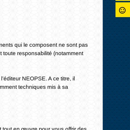
sentiment_satisfied_alt
léments qui le composent ne sont pas
nt toute responsabilité (notamment
l’éditeur NEOPSE. A ce titre, il
otamment techniques mis à sa
t tout en œuvre pour vous offrir des