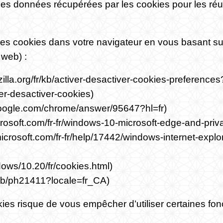
 les données récupérées par les cookies pour les réu
les cookies dans votre navigateur en vous basant s
 web) :
zilla.org/fr/kb/activer-desactiver-cookies-preferences
ver-desactiver-cookies
)
.google.com/chrome/answer/95647?hl=fr
)
icrosoft.com/fr-fr/windows-10-microsoft-edge-and-priv
microsoft.com/fr-fr/help/17442/windows-internet-exp
dows/10.20/fr/cookies.html
)
/kb/ph21411?locale=fr_CA
)
ies risque de vous empêcher d’utiliser certaines fonc