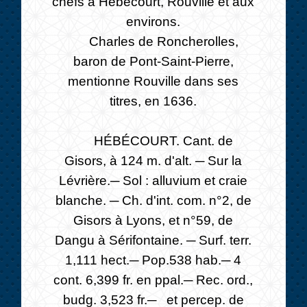
chefs à Hébécourt, Rouville et aux
environs.
Charles de Roncherolles,
baron de Pont-Saint-Pierre,
mentionne Rouville dans ses
titres, en 1636.
HÉBÉCOURT. Cant. de
Gisors, à 124 m. d'alt. ─ Sur la
Lévrière.─ Sol : alluvium et craie
blanche. ─ Ch. d'int. com. n°2, de
Gisors à Lyons, et n°59, de
Dangu à Sérifontaine. ─ Surf. terr.
1,111 hect.─ Pop.538 hab.─ 4
cont. 6,399 fr. en ppal.─ Rec. ord.,
budg. 3,523 fr.─ et percep. de