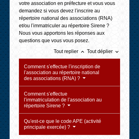
votre association en préfecture et vous vous
demandez si vous devez l'inscrire au
répertoire national des associations (RNA)
et/ou l'immatriculer au répertoire Sirene ?
Nous vous apportons les réponses aux
questions que vous vous posez.
keyboard_arrow_up
keyboard_arrow_down
Tout replier
Tout déplier
Comment s'effectue l'inscription de
l'association au répertoire national
des associations (RNA) ?
Comment s'effectue
l'immatriculation de l'association au
répertoire Sirene ?
Qu'est-ce que le code APE (activité
principale exercée) ?