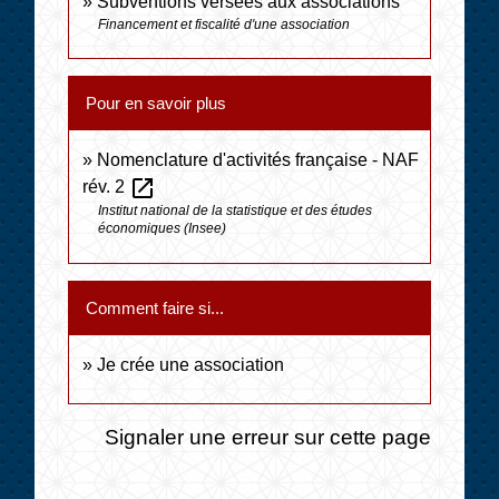
Subventions versées aux associations
Financement et fiscalité d'une association
Pour en savoir plus
Nomenclature d'activités française - NAF
open_in_new
rév. 2
Institut national de la statistique et des études
économiques (Insee)
Comment faire si...
Je crée une association
Signaler une erreur sur cette page