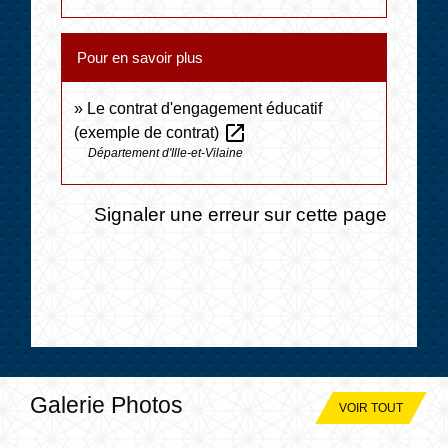
Pour en savoir plus
Le contrat d'engagement éducatif
open_in_new
(exemple de contrat)
Département d'Ille-et-Vilaine
Signaler une erreur sur cette page
Galerie Photos
VOIR TOUT