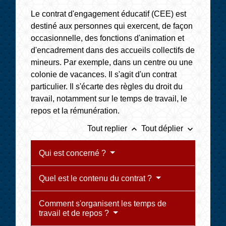
Le contrat d'engagement éducatif (CEE) est
destiné aux personnes qui exercent, de façon
occasionnelle, des fonctions d'animation et
d'encadrement dans des accueils collectifs de
mineurs. Par exemple, dans un centre ou une
colonie de vacances. Il s'agit d'un contrat
particulier. Il s'écarte des règles du droit du
travail, notamment sur le temps de travail, le
repos et la rémunération.
keyboard_arrow_up
keyboard_arrow_down
Tout replier
Tout déplier
Qui est concerné ?
Quel est le contenu du contrat ?
Comment s'organisent les temps de
travail et de repos ?