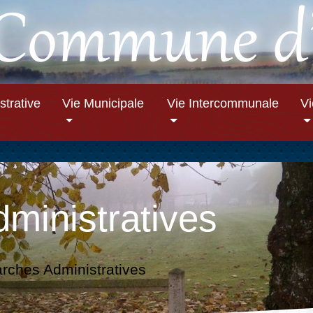
strative
Vie Municipale
Vie Intercommunale
V
ministratives
ches Administratives