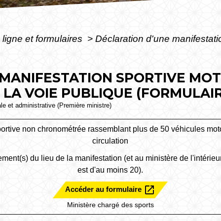
 ligne et formulaires
>
Déclaration d'une manifestati
 MANIFESTATION SPORTIVE MO
A VOIE PUBLIQUE (FORMULAIRE
ale et administrative (Première ministre)
ortive non chronométrée rassemblant plus de 50 véhicules moto
circulation
ement(s) du lieu de la manifestation (et au ministère de l'intéri
est d'au moins 20).
open_in_new
Accéder au formulaire
Ministère chargé des sports