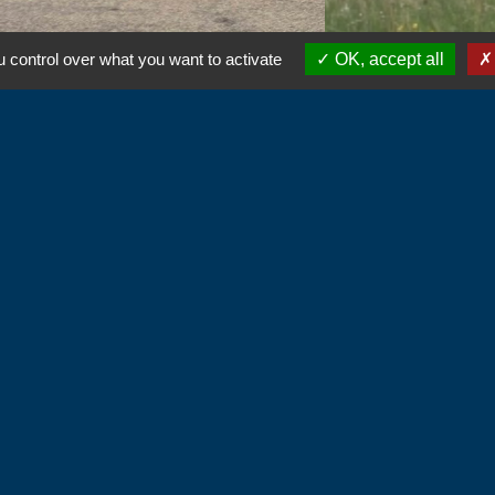
 control over what you want to activate
OK, accept all