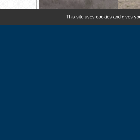
This site uses cookies and gives you
Contacts
Commune d'Hébécourt
4 chemin de la Mairie
27150 Hébécourt - FRANCE
+33 2 32 55 53 09
Contact par formulaire