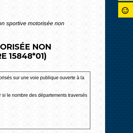
sentiment_satisfied_alt
on sportive motorisée non
TORISÉE NON
 15848*01)
risés sur une voie publique ouverte à la
eur si le nombre des départements traversés