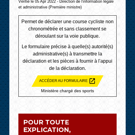
Vérifié le 05 Apr 2022 - Direction de l'information légale
et administrative (Première ministre)
Permet de déclarer une course cycliste non
chronométrée et sans classement se
déroulant sur la voie publique.
Le formulaire précise à quelle(s) autorité(s)
administrative(s) à transmettre la
déclaration et les pièces à fournir à l'appui
de la déclaration.
open_in_new
ACCÉDER AU FORMULAIRE
Ministère chargé des sports
POUR TOUTE
EXPLICATION,