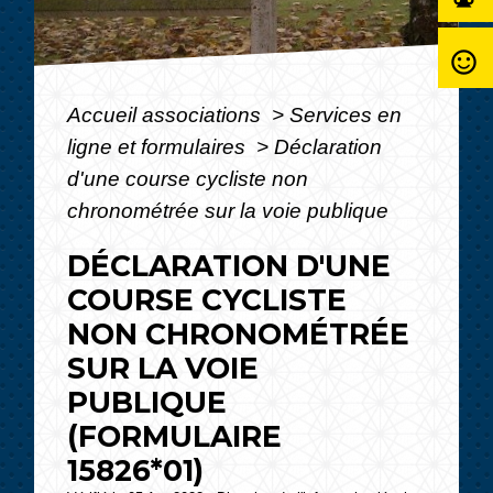
sentiment_satisfied_alt
Accueil associations
>
Services en
ligne et formulaires
>
Déclaration
d'une course cycliste non
chronométrée sur la voie publique
DÉCLARATION D'UNE
COURSE CYCLISTE
NON CHRONOMÉTRÉE
SUR LA VOIE
PUBLIQUE
(FORMULAIRE
15826*01)