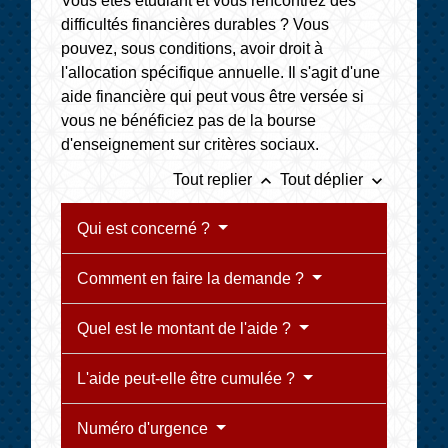
Vous êtes étudiant et vous rencontrez des
difficultés financières durables ? Vous
pouvez, sous conditions, avoir droit à
l'allocation spécifique annuelle. Il s'agit d'une
aide financière qui peut vous être versée si
vous ne bénéficiez pas de la bourse
d'enseignement sur critères sociaux.
keyboard_arrow_up
keyboard_arrow_down
Tout replier
Tout déplier
Qui est concerné ?
Comment en faire la demande ?
Quel est le montant de l'aide ?
L'aide peut-elle être cumulée ?
Numéro d'urgence