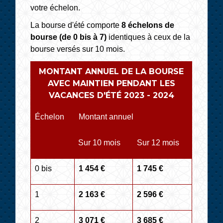
votre échelon.
La bourse d'été comporte
8 échelons de
bourse (de 0 bis à 7)
identiques à ceux de la
bourse versés sur 10 mois.
MONTANT ANNUEL DE LA BOURSE
AVEC MAINTIEN PENDANT LES
VACANCES D'ÉTÉ 2023 - 2024
Échelon
Montant annuel
Sur 10 mois
Sur 12 mois
0 bis
1 454 €
1 745 €
1
2 163 €
2 596 €
2
3 071 €
3 685 €