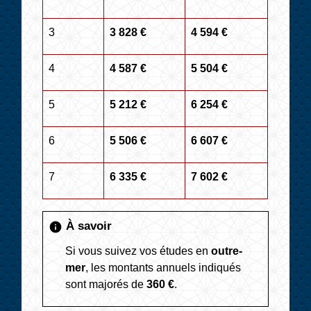
3
3 828 €
4 594 €
4
4 587 €
5 504 €
5
5 212 €
6 254 €
6
5 506 €
6 607 €
7
6 335 €
7 602 €
À savoir
info
Si vous suivez vos études en
outre-
mer
, les montants annuels indiqués
sont majorés de
360 €
.