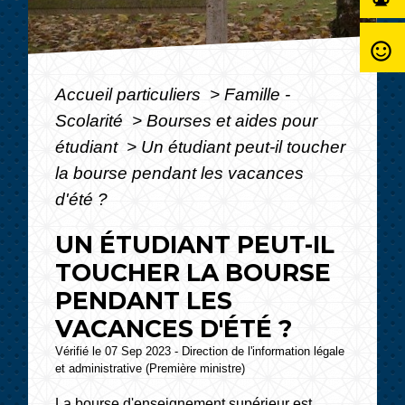
sentiment_satisfied_alt
Accueil particuliers
>
Famille -
Scolarité
>
Bourses et aides pour
étudiant
>
Un étudiant peut-il toucher
la bourse pendant les vacances
d'été ?
UN ÉTUDIANT PEUT-IL
TOUCHER LA BOURSE
PENDANT LES
VACANCES D'ÉTÉ ?
Vérifié le 07 Sep 2023 - Direction de l'information légale
et administrative (Première ministre)
La bourse d'enseignement supérieur est