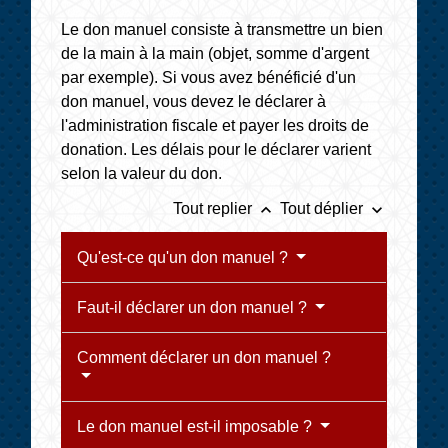
Le don manuel consiste à transmettre un bien
de la main à la main (objet, somme d'argent
par exemple). Si vous avez bénéficié d'un
don manuel, vous devez le déclarer à
l'administration fiscale et payer les droits de
donation. Les délais pour le déclarer varient
selon la valeur du don.
keyboard_arrow_up
keyboard_arrow_down
Tout replier
Tout déplier
Qu'est-ce qu'un don manuel ?
Faut-il déclarer un don manuel ?
Comment déclarer un don manuel ?
Le don manuel est-il imposable ?