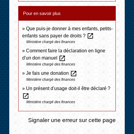
Pour en savoir plus
Que puis-je donner à mes enfants, petits-
open_in_new
enfants sans payer de droits ?
Ministère chargé des finances
Comment faire la déclaration en ligne
open_in_new
d'un don manuel
Ministère chargé des finances
open_in_new
Je fais une donation
Ministère chargé des finances
Un présent d'usage doit-il être déclaré ?
open_in_new
Ministère chargé des finances
Signaler une erreur sur cette page