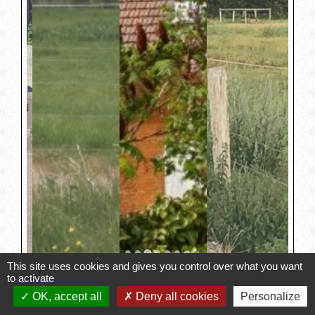
This site uses cookies and gives you control over what you want
to activate
OK, accept all
Deny all cookies
Personalize
Contacts