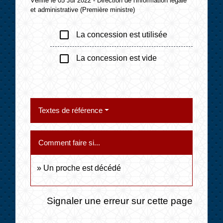
Vérifié le 05 Jul 2022 - Direction de l'information légale
et administrative (Première ministre)
check_box_outline_blank
La concession est utilisée
check_box_outline_blank
La concession est vide
Textes de référence
Comment faire si...
Un proche est décédé
Signaler une erreur sur cette page