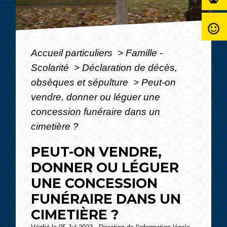
sentiment_satisfied_alt
Accueil particuliers
>
Famille -
Scolarité
>
Déclaration de décès,
obsèques et sépulture
>
Peut-on
vendre, donner ou léguer une
concession funéraire dans un
cimetière ?
PEUT-ON VENDRE,
DONNER OU LÉGUER
UNE CONCESSION
FUNÉRAIRE DANS UN
CIMETIÈRE ?