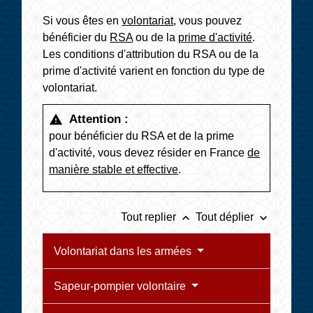
Si vous êtes en
volontariat
, vous pouvez
bénéficier du
RSA
ou de la
prime d'activité
.
Les conditions d'attribution du RSA ou de la
prime d'activité varient en fonction du type de
volontariat.
Attention :
warning
pour bénéficier du RSA et de la prime
d'activité, vous devez résider en France
de
manière stable et effective
.
keyboard_arrow_up
keyboard_arrow_down
Tout replier
Tout déplier
Volontariat dans les armées
Sapeur-pompier volontaire