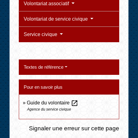
Volontariat associatif
Volontariat de service civique
Service civique
Textes de référence
Pour en savoir plus
open_in_new
Guide du volontaire
Agence du service civique
Signaler une erreur sur cette page