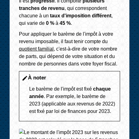
Il est
progressif
. Il comporte
plusieurs
tranches de revenu
, qui correspondent
chacune à un
taux d'imposition différent
,
qui varie de
0 %
à
45 %
.
Pour appliquer le barème de l'impôt à votre
revenu imposable, il faut tenir compte du
quotient familial
, c'est-à-dire de votre nombre
de parts, qui dépend de votre situation et du
nombre de personnes dans votre foyer fiscal.
À noter
edit
Le barème de l'impôt est fixé
chaque
année
. Par exemple, le barème de
2023 (applicable aux revenus de 2022)
est fixé par loi de finances pour 2023.