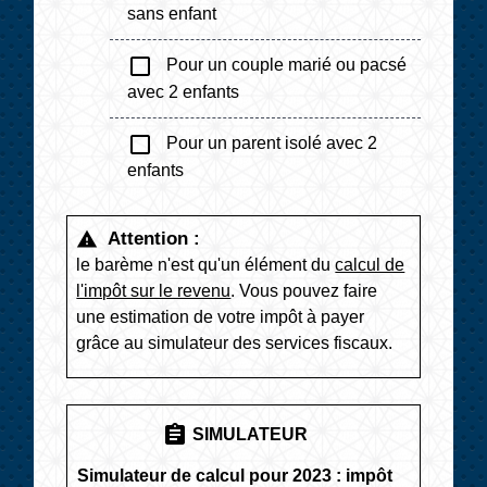
sans enfant
check_box_outline_blank
Pour un couple marié ou pacsé
avec 2 enfants
check_box_outline_blank
Pour un parent isolé avec 2
enfants
Attention :
warning
le barème n'est qu'un élément du
calcul de
l'impôt sur le revenu
. Vous pouvez faire
une estimation de votre impôt à payer
grâce au simulateur des services fiscaux.
assignment
SIMULATEUR
Simulateur de calcul pour 2023 : impôt