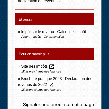
déclaration de revenus ?
Et aussi
Impôt sur le revenu - Calcul de l'impôt
Argent - Impôts - Consommation
Pour en savoir plus
open_in_new
Site des impôts
Ministère chargé des finances
Brochure pratique 2023 - Déclaration des
open_in_new
revenus de 2022
Ministère chargé des finances
Signaler une erreur sur cette page