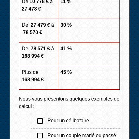
De
10 778 €
à
11 %
27 478 €
De
27 479 €
à
30 %
78 570 €
De
78 571 €
à
41 %
168 994 €
Plus de
45 %
168 994 €
Nous vous présentons quelques exemples de
calcul :
check_box_outline_blank
Pour un célibataire
check_box_outline_blank
Pour un couple marié ou pacsé