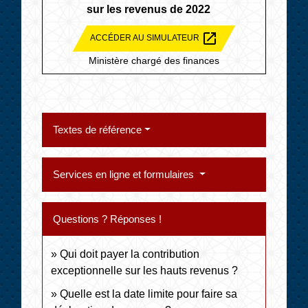
sur les revenus de 2022
open_in_new
ACCÉDER AU SIMULATEUR
Ministère chargé des finances
Textes de référence
Services en ligne et formulaires
Questions ? Réponses !
Qui doit payer la contribution
exceptionnelle sur les hauts revenus ?
Quelle est la date limite pour faire sa