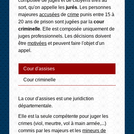
composée de juges et de citoyens tirés au
sort, qu'on appelle les
jurés
. Les personnes
majeures
accusées
de
crime
punis entre 15 à
20 ans de prison sont jugées par la
cour
criminelle
. Elle est composée uniquement de
juges professionnels. Les décisions doivent
être
motivées
et peuvent faire l'objet d'un
appel.
Cour d'assises
Cour criminelle
La cour d'assises est une juridiction
départementale.
Elle est la seule compétente pour juger les
crimes (viol, meurtre, vol à main armée,...)
commis par les majeurs et les
mineurs de