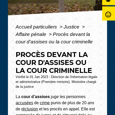
sentiment_satisfied_alt
Accueil particuliers
>
Justice
>
Affaire pénale
>
Procès devant la
cour d'assises ou la cour criminelle
PROCÈS DEVANT LA
COUR D'ASSISES OU
LA COUR CRIMINELLE
Vérifié le 01 Jan 2023 - Direction de l'information légale
et administrative (Première ministre), Ministère chargé
de la justice
La
cour d'assises
juge les personnes
accusées
de
crime
punis de plus de 20 ans
de
réclusion
et les procès en appel. Elle est