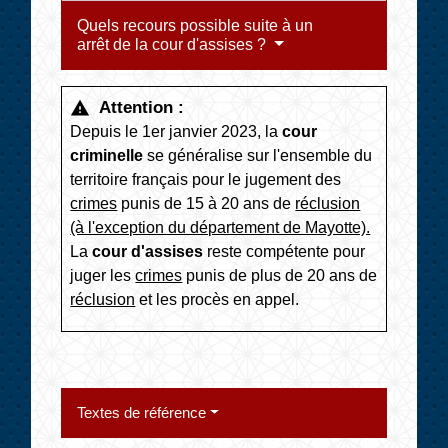
Quels recours possible suite à un
arrêt de la cour d'assises ?
Attention :
warning
Depuis le 1
er
janvier 2023, la
cour
criminelle
se généralise sur l'ensemble du
territoire français pour le jugement des
crimes
punis de 15 à 20 ans de
réclusion
(à l'exception du département de Mayotte).
La
cour d'assise
s
reste compétente pour
juger les
crimes
punis de plus de 20 ans de
réclusion
et les procès en appel.
Textes de référence