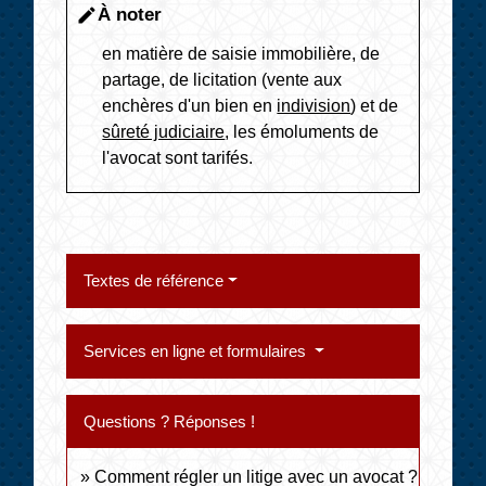
À noter
edit
en matière de saisie immobilière, de
partage, de licitation (vente aux
enchères d'un bien en
indivision
) et de
sûreté judiciaire
, les émoluments de
l'avocat sont tarifés.
Textes de référence
Services en ligne et formulaires
Questions ? Réponses !
Comment régler un litige avec un avocat ?