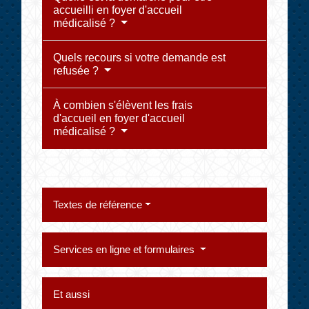
accueilli en foyer d'accueil
médicalisé ?
Quels recours si votre demande est
refusée ?
À combien s'élèvent les frais
d'accueil en foyer d'accueil
médicalisé ?
Textes de référence
Services en ligne et formulaires
Et aussi