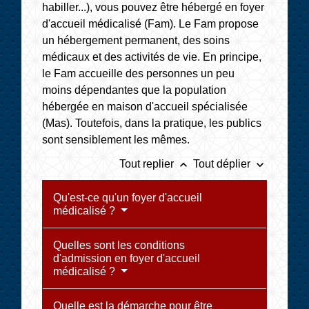
habiller...), vous pouvez être hébergé en foyer
d'accueil médicalisé (Fam). Le Fam propose
un hébergement permanent, des soins
médicaux et des activités de vie. En principe,
le Fam accueille des personnes un peu
moins dépendantes que la population
hébergée en maison d'accueil spécialisée
(Mas). Toutefois, dans la pratique, les publics
sont sensiblement les mêmes.
keyboard_arrow_up
keyboard_arrow_down
Tout replier
Tout déplier
Qu'est-ce qu'un foyer d'accueil
médicalisé ?
Quelles sont les conditions
d'admission en foyer d'accueil
médicalisé ?
Quelle est la démarche pour être