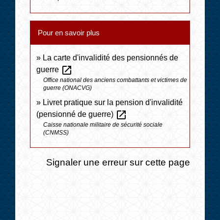
Pour en savoir plus
La carte d'invalidité des pensionnés de
open_in_new
guerre
Office national des anciens combattants et victimes de
guerre (ONACVG)
Livret pratique sur la pension d'invalidité
open_in_new
(pensionné de guerre)
Caisse nationale militaire de sécurité sociale
(CNMSS)
Signaler une erreur sur cette page