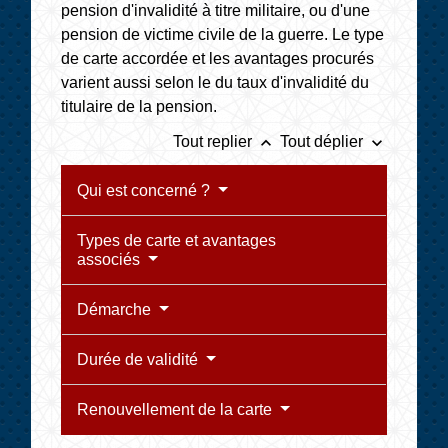
pension d'invalidité à titre militaire, ou d'une
pension de victime civile de la guerre. Le type
de carte accordée et les avantages procurés
varient aussi selon le du taux d'invalidité du
titulaire de la pension.
keyboard_arrow_up
keyboard_arrow_down
Tout replier
Tout déplier
Qui est concerné ?
Types de carte et avantages
associés
Démarche
Durée de validité
Renouvellement de la carte