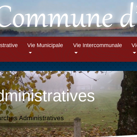
strative
Vie Municipale
Vie Intercommunale
V
ministratives
ches Administratives