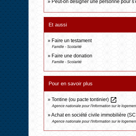
Peut-on désigner une personne pour s'
Et aussi
Faire un testament
Famille - Scolarité
Faire une donation
Famille - Scolarité
Pour en savoir plus
open_in_new
Tontine (ou pacte tontinier)
Agence nationale pour l'information sur le logement
Achat en société civile immobilière (SC
Agence nationale pour l'information sur le logement