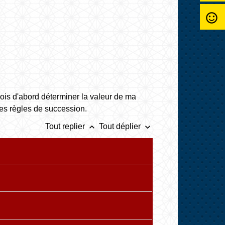
sentiment_satisfied_alt
ois d'abord déterminer la valeur de ma
les règles de succession.
keyboard_arrow_up
keyboard_arrow_down
Tout replier
Tout déplier