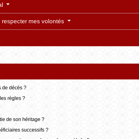
al
e respecter mes volontés
s de décès ?
les règles ?
ie de son héritage ?
ficiaires successifs ?