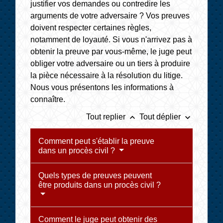
justifier vos demandes ou contredire les
arguments de votre adversaire ? Vos preuves
doivent respecter certaines règles,
notamment de loyauté. Si vous n'arrivez pas à
obtenir la preuve par vous-même, le juge peut
obliger votre adversaire ou un tiers à produire
la pièce nécessaire à la résolution du litige.
Nous vous présentons les informations à
connaître.
keyboard_arrow_up
keyboard_arrow_down
Tout replier
Tout déplier
Comment peut s'établir la preuve
dans un procès civil ?
Quels types de preuves peuvent
être produits dans un procès civil ?
Comment le juge peut obtenir des