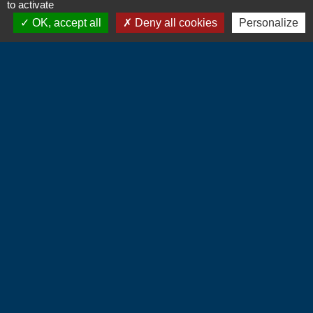
to activate
OK, accept all
Deny all cookies
Personalize
Contacts
Commune d'Hébécourt
4 chemin de la Mairie
27150 Hébécourt - FRANCE
+33 2 32 55 53 09