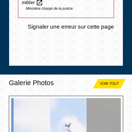
open_in_new
métier
Ministère chargé de la justice
Signaler une erreur sur cette page
Galerie Photos
VOIR TOUT