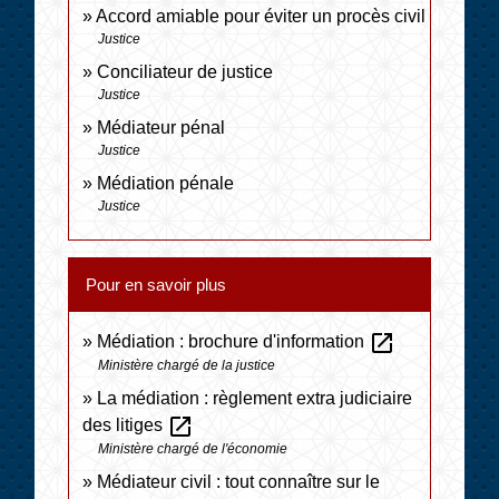
Accord amiable pour éviter un procès civil
Justice
Conciliateur de justice
Justice
Médiateur pénal
Justice
Médiation pénale
Justice
Pour en savoir plus
open_in_new
Médiation : brochure d'information
Ministère chargé de la justice
La médiation : règlement extra judiciaire
open_in_new
des litiges
Ministère chargé de l'économie
Médiateur civil : tout connaître sur le