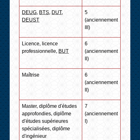
DEUG
,
BTS
,
DUT
,
5
DEUST
(anciennement
III)
Licence, licence
6
professionnelle,
BUT
(anciennement
II)
Maîtrise
6
(anciennement
II)
Master, diplôme d'études
7
approfondies, diplôme
(anciennement
d'études supérieures
I)
spécialisées, diplôme
d'ingénieur