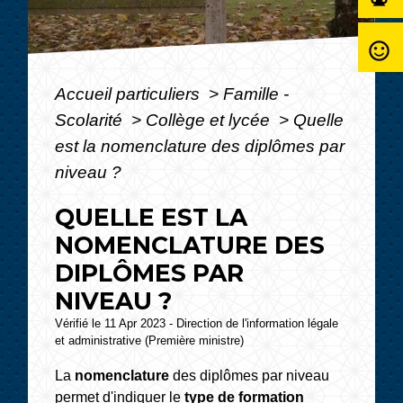
sentiment_satisfied_alt
Accueil particuliers
>
Famille -
Scolarité
>
Collège et lycée
>
Quelle
est la nomenclature des diplômes par
niveau ?
QUELLE EST LA
NOMENCLATURE DES
DIPLÔMES PAR
NIVEAU ?
Vérifié le 11 Apr 2023 - Direction de l'information légale
et administrative (Première ministre)
La
nomenclature
des diplômes par niveau
permet d'indiquer le
type de formation