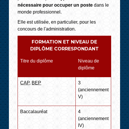
nécessaire pour occuper un poste
dans le
monde professionnel.
Elle est utilisée, en particulier, pour les
concours de l'administration.
FORMATION ET NIVEAU DE
DIPLÔME CORRESPONDANT
Titre du diplôme
Niveau de
diplôme
CAP
,
BEP
3
(anciennement
V)
Baccalauréat
4
(anciennement
IV)