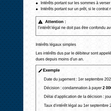
Intérêts portant sur les sommes à verse
Intérêts portant sur un prêt, si le contrat
Attention :
warning
l'intérêt légal ne doit pas être confondu a
Intérêts légaux simples
Les intérêts dus par le débiteur sont appel
dues depuis moins d'un an.
Exemple
edit
Date du jugement : 1
er
septembre 20
Décision : condamnation à payer
2 00
Délai d'application de la décision : jou
Taux d'intérêt légal au 1
er
septembre 