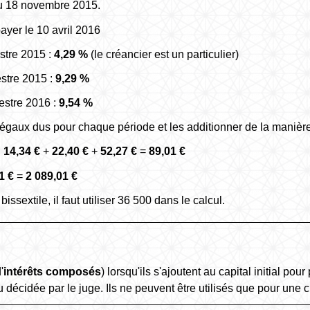
du 18 novembre 2015.
yer le 10 avril 2016
tre 2015 :
4,29 %
(le créancier est un particulier)
tre 2015 :
9,29 %
stre 2016 :
9,54 %
s légaux dus pour chaque période et les additionner de la manière
:
14,34 €
+
22,40 €
+
52,27 €
=
89,01 €
1 €
=
2 089,01 €
sextile, il faut utiliser 36 500 dans le calcul.
'
intérêts composés
) lorsqu'ils s'ajoutent au capital initial po
u décidée par le juge. Ils ne peuvent être utilisés que pour une