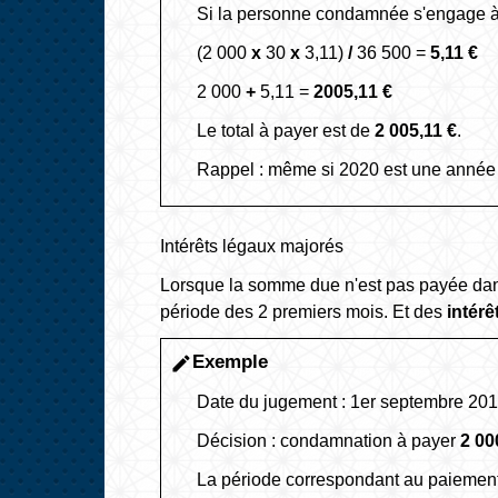
Si la personne condamnée s'engage à 
(2 000
x
30
x
3,11)
/
36 500 =
5,11 €
2 000
+
5,11 =
2005,11 €
Le total à payer est de
2 005,11 €
.
Rappel : même si 2020 est une année bis
Intérêts légaux majorés
Lorsque la somme due n'est pas payée dans 
période des 2 premiers mois. Et des
intérê
Exemple
edit
Date du jugement : 1
er
septembre 2015
Décision : condamnation à payer
2 00
La période correspondant au paiement 