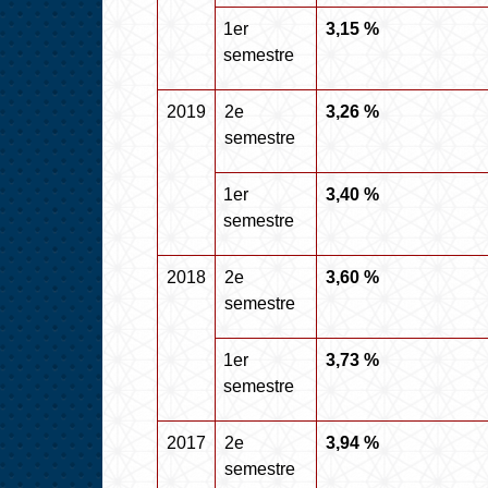
1
er
3,15 %
semestre
2019
2
e
3,26 %
semestre
1
er
3,40 %
semestre
2018
2
e
3,60 %
semestre
1
er
3,73 %
semestre
2017
2
e
3,94 %
semestre