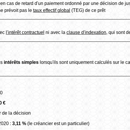
r en cas de retard d'un paiement ordonné par une décision de jus
 ne prévoit pas le
taux effectif global
(TEG) de ce prêt
vec
l'intérêt contractuel
ni avec la
clause d'indexation,
qui sont de
és
intérêts simples
lorsqu'ils sont uniquement calculés sur le c
20
0 €
r de la décision
2020 :
3,11 %
(le créancier est un particulier)