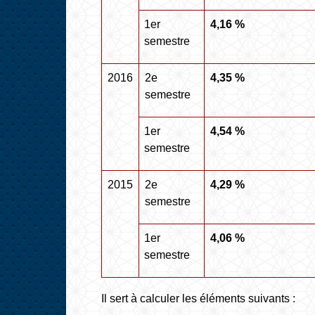
1
er
4,16 %
semestre
2016
2
e
4,35 %
semestre
1
er
4,54 %
semestre
2015
2
e
4,29 %
semestre
1
er
4,06 %
semestre
Il sert à calculer les éléments suivants :