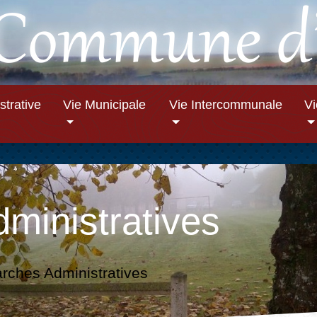
strative
Vie Municipale
Vie Intercommunale
V
ministratives
ches Administratives