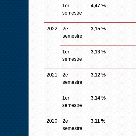
1
er
4,47 %
semestre
2022
2
e
3,15 %
semestre
1
er
3,13 %
semestre
2021
2
e
3,12 %
semestre
1
er
3,14 %
semestre
2020
2
e
3,11 %
semestre