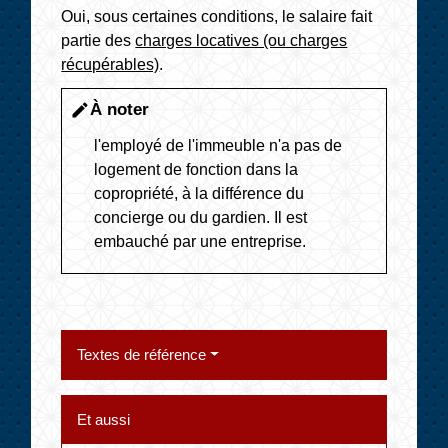
Oui, sous certaines conditions, le salaire fait
partie des
charges locatives (ou charges
récupérables)
.
À noter
edit
l'employé de l'immeuble n'a pas de
logement de fonction dans la
copropriété, à la différence du
concierge ou du gardien. Il est
embauché par une entreprise.
Textes de référence
Et aussi