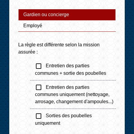
Gardien ou concierge
Employé
La règle est différente selon la mission
assurée :
check_box_outline_blank
Entretien des parties
communes + sortie des poubelles
check_box_outline_blank
Entretien des parties
communes uniquement (nettoyage,
arrosage, changement d'ampoules...)
check_box_outline_blank
Sorties des poubelles
uniquement