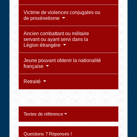
Victime de violences conjugales ou
de proxénetisme
Ancien combattant ou militaire
servant ou ayant servi dans la
Légion étrangère
Jeune pouvant obtenir la nationalité
française
Retraité
Textes de référence
Questions ? Réponses !