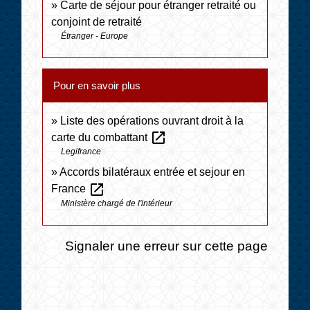
Carte de séjour pour étranger retraité ou
conjoint de retraité
Étranger - Europe
Pour en savoir plus
Liste des opérations ouvrant droit à la
open_in_new
carte du combattant
Legifrance
Accords bilatéraux entrée et sejour en
open_in_new
France
Ministère chargé de l'intérieur
Signaler une erreur sur cette page