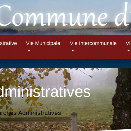
strative
Vie Municipale
Vie Intercommunale
V
ministratives
ches Administratives