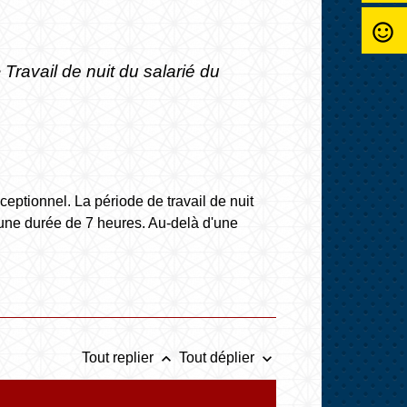
sentiment_satisfied_alt
>
Travail de nuit du salarié du
 exceptionnel. La période de travail de nuit
'une durée de 7 heures. Au-delà d'une
keyboard_arrow_up
keyboard_arrow_down
Tout replier
Tout déplier