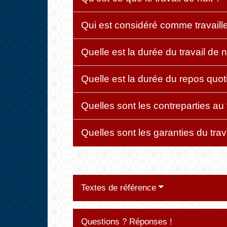
Qui est considéré comme travaille
Quelle est la durée du travail de n
Quelle est la durée du repos quot
Quelles sont les contreparties au 
Quelles sont les garanties du trav
Textes de référence
Questions ? Réponses !