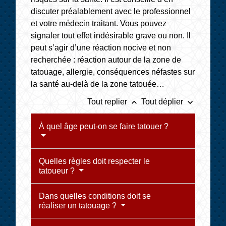
discuter préalablement avec le professionnel
et votre médecin traitant. Vous pouvez
signaler tout effet indésirable grave ou non. Il
peut s’agir d’une réaction nocive et non
recherchée : réaction autour de la zone de
tatouage, allergie, conséquences néfastes sur
la santé au-delà de la zone tatouée…
keyboard_arrow_up
keyboard_arrow_down
Tout replier
Tout déplier
À quel âge peut-on se faire tatouer ?
Quelles règles doit respecter le
tatoueur ?
Dans quelles conditions doit se
réaliser un tatouage ?