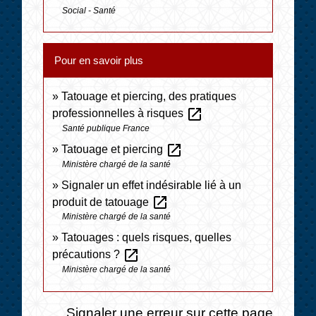
Social - Santé
Pour en savoir plus
Tatouage et piercing, des pratiques
open_in_new
professionnelles à risques
Santé publique France
open_in_new
Tatouage et piercing
Ministère chargé de la santé
Signaler un effet indésirable lié à un
open_in_new
produit de tatouage
Ministère chargé de la santé
Tatouages : quels risques, quelles
open_in_new
précautions ?
Ministère chargé de la santé
Signaler une erreur sur cette page