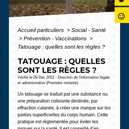
sentiment_satisfied_alt
Accueil particuliers
>
Social - Santé
>
Prévention - Vaccinations
>
Tatouage : quelles sont les règles ?
TATOUAGE : QUELLES
SONT LES RÈGLES ?
Vérifié le 09 Dec 2022 - Direction de l'information légale
et administrative (Première ministre)
Un tatouage se traduit par une substance ou
une préparation colorante destinée, par
effraction cutanée, à créer une marque sur les
parties superficielles du corps humain. Cette
pratique est réglementée pour éviter les
risques sur la santé. Il est conseillé d’en