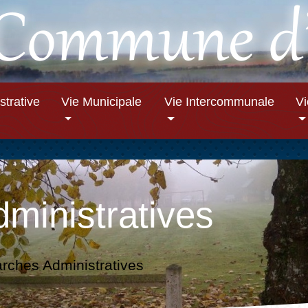
strative
Vie Municipale
Vie Intercommunale
V
ministratives
ches Administratives