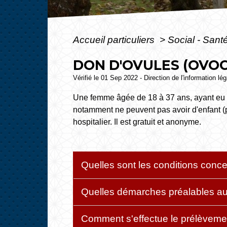
Accueil particuliers
>
Social - Sant
DON D'OVULES (OVOC
Vérifié le 01 Sep 2022 - Direction de l'information lé
Une femme âgée de 18 à 37 ans, ayant eu o
notamment ne peuvent pas avoir d'enfant (p
hospitalier. Il est gratuit et anonyme.
Quelles sont les conditions conc
Quelles démarches préalables au
Comment s'effectue le prélèveme