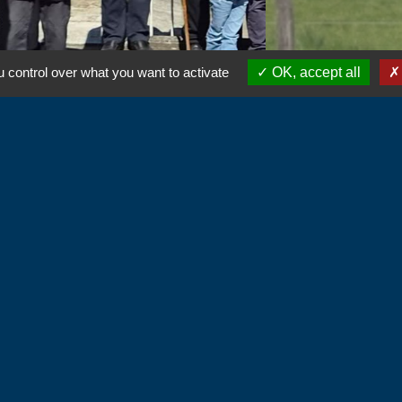
 control over what you want to activate
OK, accept all