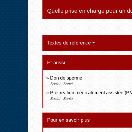
Quelle prise en charge pour un d
Textes de référence
Et aussi
Don de sperme
Social - Santé
Procréation médicalement assistée (P
Social - Santé
Pour en savoir plus