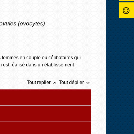
sentiment_satisfied_alt
ovules (ovocytes)
 femmes en couple ou célibataires qui
n est réalisé dans un établissement
keyboard_arrow_up
keyboard_arrow_down
Tout replier
Tout déplier