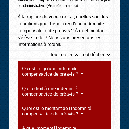
Vérifié le 05 Sep 2022 - Direction de l'information légale
et administrative (Première ministre)
À la rupture de votre contrat, quelles sont les
conditions pour bénéficier d'une indemnité
compensatrice de préavis ? À quel montant
s'élève-t-elle ? Nous vous présentons les
informations à retenir.
keyboard_arrow_up
keyboard_arrow_down
Tout replier
Tout déplier
Qu'est-ce qu'une indemnité
compensatrice de préavis ?
Qui a droit à une indemnité
compensatrice de préavis ?
Quel est le montant de l'indemnité
compensatrice de préavis ?
À quel moment l'indemnité