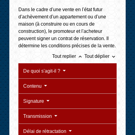
Dans le cadre d'une vente en l'état futur
d'achèvement d'un appartement ou d'une
maison (à construire ou en cours de
construction), le promoteur et l'acheteur
peuvent signer un contrat de réservation. Il
détermine les conditions précises de la vente.
keyboard_arrow_up
keyboard_arrow_down
Tout replier
Tout déplier
De quoi s'agit-il ?
Contenu
Signature
Transmission
Délai de rétractation