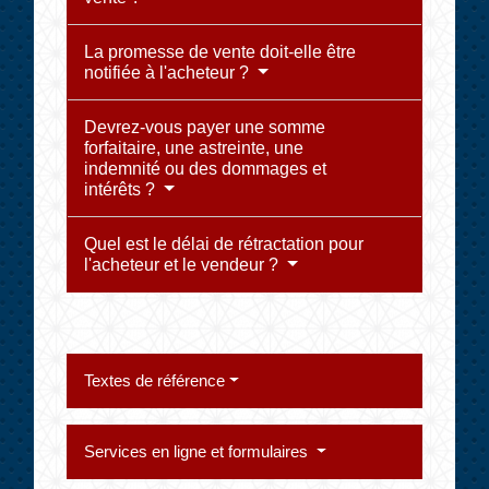
La promesse de vente doit-elle être
notifiée à l'acheteur ?
Devrez-vous payer une somme
forfaitaire, une astreinte, une
indemnité ou des dommages et
intérêts ?
Quel est le délai de rétractation pour
l'acheteur et le vendeur ?
Textes de référence
Services en ligne et formulaires