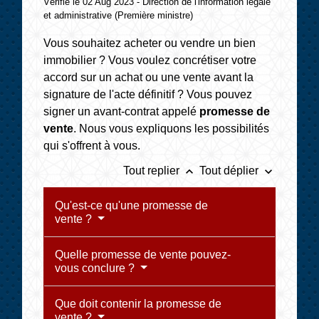
Vérifié le 02 Aug 2023 - Direction de l'information légale
et administrative (Première ministre)
Vous souhaitez acheter ou vendre un bien
immobilier ? Vous voulez concrétiser votre
accord sur un achat ou une vente avant la
signature de l'acte définitif ? Vous pouvez
signer un avant-contrat appelé
promesse de
vente
. Nous vous expliquons les possibilités
qui s'offrent à vous.
keyboard_arrow_up
keyboard_arrow_down
Tout replier
Tout déplier
Qu'est-ce qu'une promesse de
vente ?
Quelle promesse de vente pouvez-
vous conclure ?
Que doit contenir la promesse de
vente ?