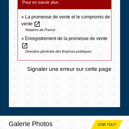
Pour en savoir plus
La promesse de vente et le compromis de
open_in_new
vente
Notaires de France
Enregistrement de la promesse de vente
open_in_new
Direction générale des finances publiques
Signaler une erreur sur cette page
Galerie Photos
VOIR TOUT