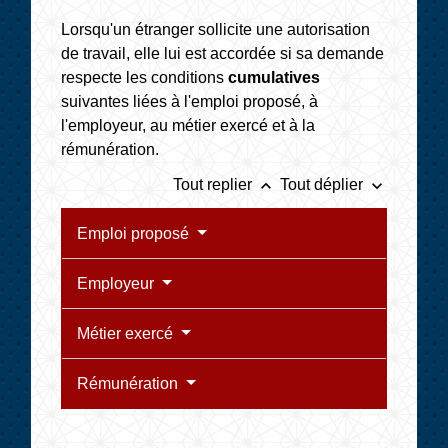
Lorsqu'un étranger sollicite une autorisation
de travail, elle lui est accordée si sa demande
respecte les conditions
cumulatives
suivantes liées à l'emploi proposé, à
l'employeur, au métier exercé et à la
rémunération.
keyboard_arrow_up
keyboard_arrow_down
Tout replier
Tout déplier
Emploi proposé
Employeur
Métier exercé
Rémunération