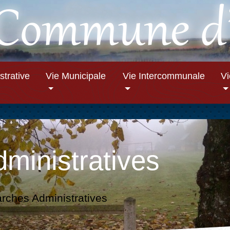
strative
Vie Municipale
Vie Intercommunale
V
ministratives
ches Administratives