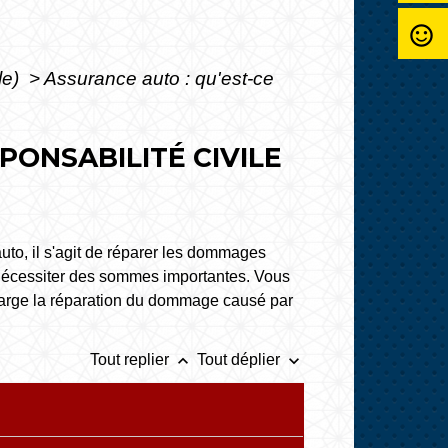
sentiment_satisfied_alt
le)
>
Assurance auto : qu'est-ce
PONSABILITÉ CIVILE
uto, il s'agit de réparer les dommages
t nécessiter des sommes importantes. Vous
charge la réparation du dommage causé par
keyboard_arrow_up
keyboard_arrow_down
Tout replier
Tout déplier