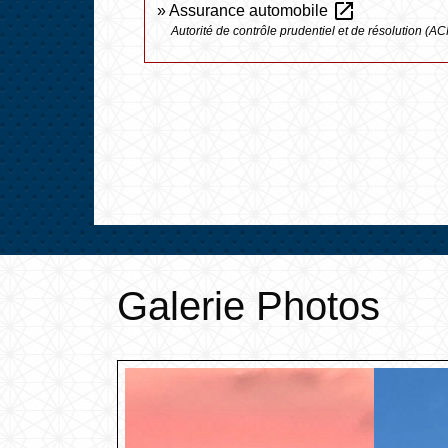
open_in_new
Assurance automobile
Autorité de contrôle prudentiel et de résolution (A
Galerie Photos