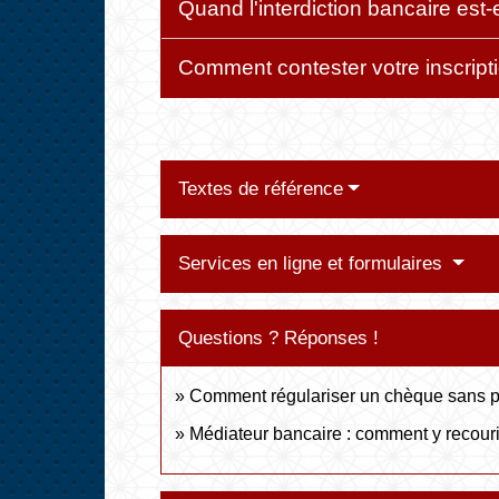
Quand l'interdiction bancaire est-e
Comment contester votre inscripti
Textes de référence
Services en ligne et formulaires
Questions ? Réponses !
Comment régulariser un chèque sans p
Médiateur bancaire : comment y recouri