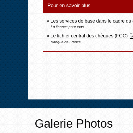
Pour en savoir plus
Les services de base dans le cadre du
La finance pour tous
open_i
Le fichier central des chèques (FCC)
Banque de France
Galerie Photos