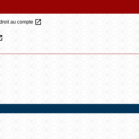
open_in_new
 droit au compte
n_new