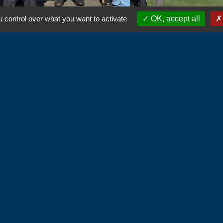
 control over what you want to activate
OK, accept all