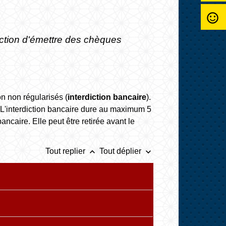
sentiment_satisfied_alt
iction d'émettre des chèques
n non régularisés (
interdiction bancaire
).
. L'interdiction bancaire dure au maximum 5
ancaire. Elle peut être retirée avant le
keyboard_arrow_up
keyboard_arrow_down
Tout replier
Tout déplier