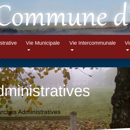
strative
Vie Municipale
Vie Intercommunale
V
ministratives
ches Administratives