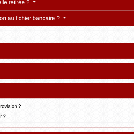
lle retirée ?
on au fichier bancaire ?
rovision ?
r ?