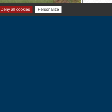
Deny all cookies
Personalize
Liens
Communauté de Communes
du Vexin Normand
Département de l'Eure