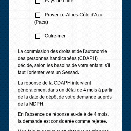
check_box_outline_blank
Pays de Loire
check_box_outline_blank
Provence-Alpes-Côte d'Azur
(Paca)
check_box_outline_blank
Outre-mer
La commission des droits et de l'autonomie
des personnes handicapées (CDAPH)
décide, selon les besoins de votre enfant, s'il
faut l'orienter vers un Sessad.
La réponse de la CDAPH intervient
généralement dans un délai de 4 mois à partir
de la date de dépôt de votre demande auprès
de la MDPH.
En l'absence de réponse au-delà de 4 mois,
la demande est considérée comme rejetée.