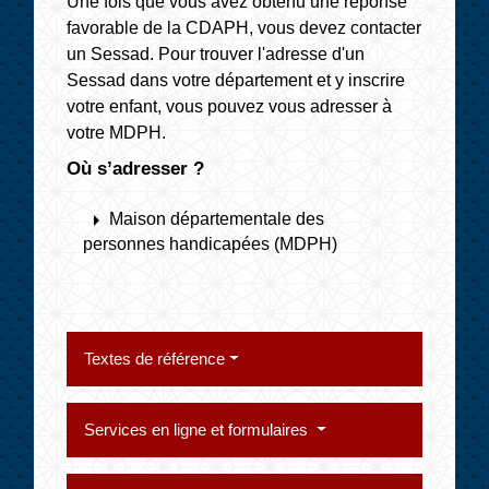
Une fois que vous avez obtenu une réponse
favorable de la CDAPH, vous devez contacter
un Sessad. Pour trouver l'adresse d'un
Sessad dans votre département et y inscrire
votre enfant, vous pouvez vous adresser à
votre MDPH.
Où s’adresser ?
arrow_right
Maison départementale des
personnes handicapées (MDPH)
Textes de référence
Services en ligne et formulaires