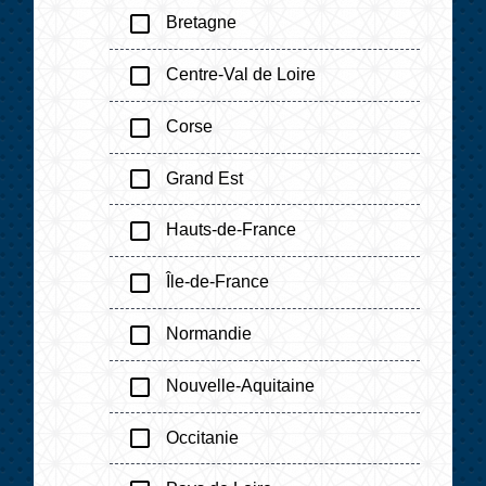
check_box_outline_blank
Bretagne
check_box_outline_blank
Centre-Val de Loire
check_box_outline_blank
Corse
check_box_outline_blank
Grand Est
check_box_outline_blank
Hauts-de-France
check_box_outline_blank
Île-de-France
check_box_outline_blank
Normandie
check_box_outline_blank
Nouvelle-Aquitaine
check_box_outline_blank
Occitanie