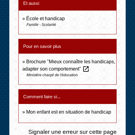
Et aussi
École et handicap
Famille - Scolarité
Pour en savoir plus
Brochure "Mieux connaître les handicaps,
open_in_new
adapter son comportement"
Ministère chargé de l'éducation
Comment faire si...
Mon enfant est en situation de handicap
Signaler une erreur sur cette page