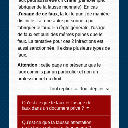
faux peut aussi être un
crime
(par exemple,
fabriquer de la fausse monnaie). En cas
d'
usage de ce faux
, la loi le punit de manière
distincte, car une autre personne a pu
fabriquer le faux. En règle générale, l'usage
de faux est puni des mêmes peines que le
faux. La tentative pour ces 2 infractions est
aussi sanctionnée. Il existe plusieurs types de
faux.
Attention
: cette page ne présente que le
faux commis par un particulier et non un
professionnel du droit.
keyboard_arrow_up
keyboard_arrow_down
Tout replier
Tout déplier
Qu'est-ce que le faux et l'usage de
faux dans un document privé ?
Qu'est-ce que la fausse attestation
ou le faux certificat et leur usage ?