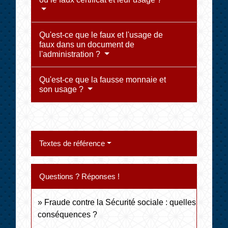
Qu'est-ce que le faux et l'usage de
faux dans un document de
l'administration ?
Qu'est-ce que la fausse monnaie et
son usage ?
Textes de référence
Questions ? Réponses !
Fraude contre la Sécurité sociale : quelles
conséquences ?