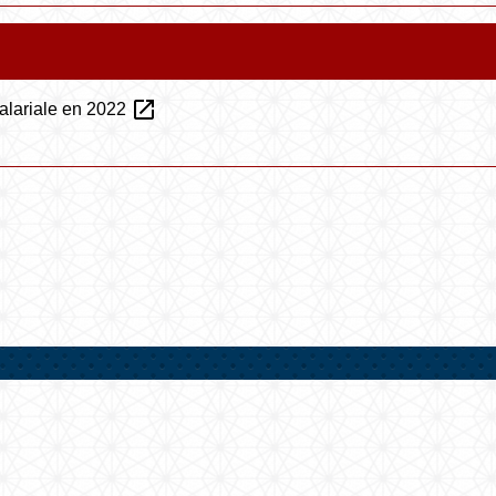
open_in_new
alariale en 2022