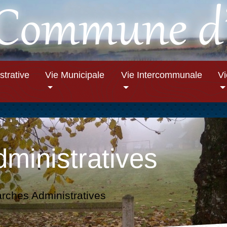
strative
Vie Municipale
Vie Intercommunale
V
ministratives
ches Administratives