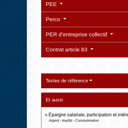
PEE
Perco
PER d'entreprise collectif
Contrat article 83
Textes de référence
Et aussi
Épargne salariale, participation et int
Argent - Impôts - Consommation