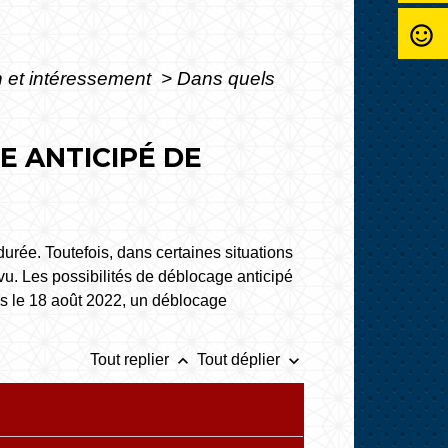
sentiment_satisfied_alt
on et intéressement
>
Dans quels
 ANTICIPÉ DE
rée. Toutefois, dans certaines situations
vu. Les possibilités de déblocage anticipé
puis le 18 août 2022, un déblocage
keyboard_arrow_up
keyboard_arrow_down
Tout replier
Tout déplier