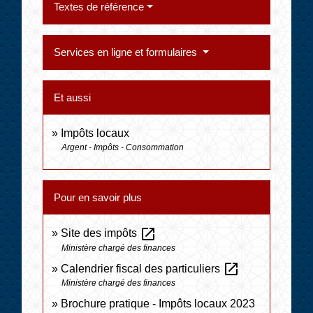
Textes de référence
Services en ligne et formulaires
Et aussi
Impôts locaux
Argent - Impôts - Consommation
Pour en savoir plus
open_in_new
Site des impôts
Ministère chargé des finances
open_in_new
Calendrier fiscal des particuliers
Ministère chargé des finances
Brochure pratique - Impôts locaux 2023