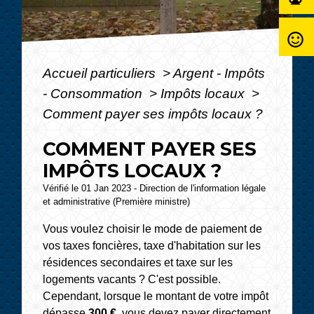
sentiment_satisfied_alt
Accueil particuliers
>
Argent - Impôts
- Consommation
>
Impôts locaux
>
Comment payer ses impôts locaux ?
COMMENT PAYER SES
IMPÔTS LOCAUX ?
Vérifié le 01 Jan 2023 - Direction de l'information légale
et administrative (Première ministre)
Vous voulez choisir le mode de paiement de
vos taxes foncières, taxe d'habitation sur les
résidences secondaires et taxe sur les
logements vacants ? C'est possible.
Cependant, lorsque le montant de votre impôt
dépasse
300 €
, vous devez payer directement