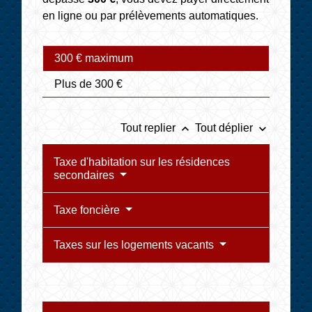
en ligne ou par prélèvements automatiques.
300 € maximum
Plus de 300 €
keyboard_arrow_up
keyboard_arrow_down
Tout replier
Tout déplier
Taxe d'habitation sur les résidences
secondaires
Taxe foncière
Taxes sur les logements vacants