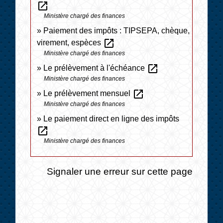
open_in_new
Ministère chargé des finances
Paiement des impôts : TIPSEPA, chèque,
open_in_new
virement, espèces
Ministère chargé des finances
open_in_new
Le prélèvement à l'échéance
Ministère chargé des finances
open_in_new
Le prélèvement mensuel
Ministère chargé des finances
Le paiement direct en ligne des impôts
open_in_new
Ministère chargé des finances
Signaler une erreur sur cette page