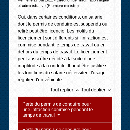
Vérifié le 27 Jul 2022 - Direction de l'information légale
et administrative (Première ministre)
Oui, dans certaines conditions, un salarié
dont le permis de conduire est suspendu ou
retiré peut être licencié. Les motifs du
licenciement sont différents si l'infraction est
commise pendant le temps de travail ou en
dehors du temps de travail. Le licenciement
peut aussi être décidé à la suite d'une
inaptitude à la conduite. Il peut être justifié si
les fonctions du salarié nécessitent l'usage
régulier d'un véhicule.
keyboard_arrow_up
keyboard_arrow_down
Tout replier
Tout déplier
Perte du permis de conduire pour
une infraction commise pendant le
temps de travail
Perte du permis de conduire pour