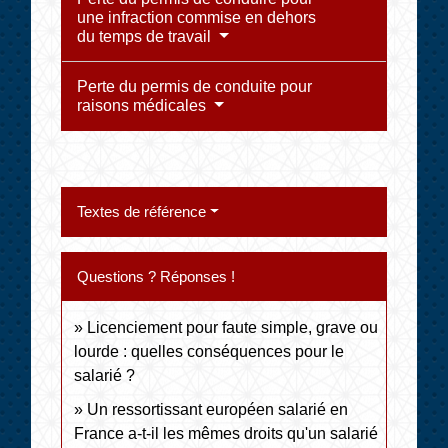
une infraction commise en dehors
du temps de travail
Perte du permis de conduite pour
raisons médicales
Textes de référence
Questions ? Réponses !
Licenciement pour faute simple, grave ou
lourde : quelles conséquences pour le
salarié ?
Un ressortissant européen salarié en
France a-t-il les mêmes droits qu'un salarié