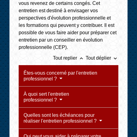
vous revenez de certains congés. Cet
entretien est destiné à envisager vos
perspectives d'évolution professionnelle et
les formations qui peuvent y contribuer. Il est
possible de vous faire aider pour préparer cet
entretien par un conseiller en évolution
professionnelle (CEP).
keyboard_arrow_up
keyboard_arrow_down
Tout replier
Tout déplier
Êtes-vous concerné par l'entretien
professionnel ?
À quoi sert l'entretien
professionnel ?
Quelles sont les échéances pour
réaliser l'entretien professionnel ?
Qui peut vous aider à préparer votre