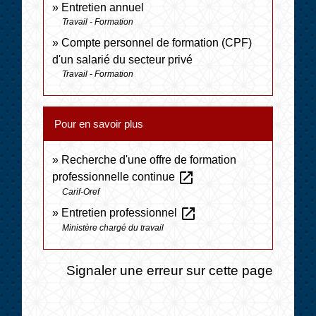
Entretien annuel
Travail - Formation
Compte personnel de formation (CPF)
d'un salarié du secteur privé
Travail - Formation
Pour en savoir plus
Recherche d'une offre de formation
open_in_new
professionnelle continue
Carif-Oref
open_in_new
Entretien professionnel
Ministère chargé du travail
Signaler une erreur sur cette page