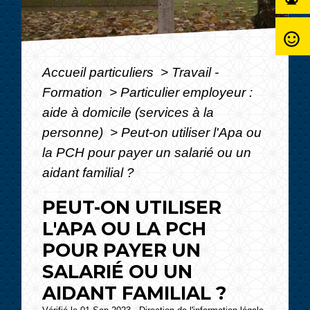
sentiment_satisfied_alt
Accueil particuliers
>
Travail -
Formation
>
Particulier employeur :
aide à domicile (services à la
personne)
>
Peut-on utiliser l'Apa ou
la PCH pour payer un salarié ou un
aidant familial ?
PEUT-ON UTILISER
L'APA OU LA PCH
POUR PAYER UN
SALARIÉ OU UN
AIDANT FAMILIAL ?