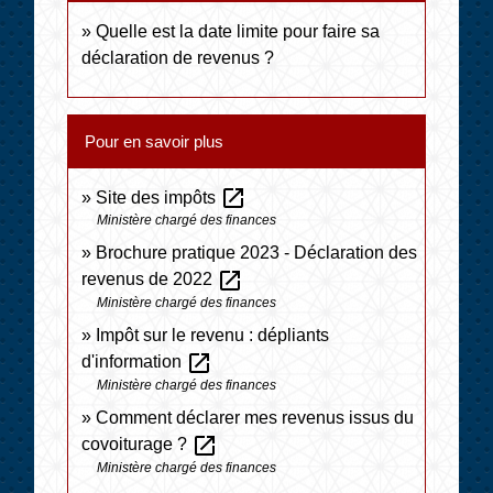
Quelle est la date limite pour faire sa
déclaration de revenus ?
Pour en savoir plus
open_in_new
Site des impôts
Ministère chargé des finances
Brochure pratique 2023 - Déclaration des
open_in_new
revenus de 2022
Ministère chargé des finances
Impôt sur le revenu : dépliants
open_in_new
d'information
Ministère chargé des finances
Comment déclarer mes revenus issus du
open_in_new
covoiturage ?
Ministère chargé des finances