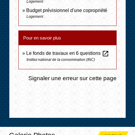
Logement
Budget prévisionnel d'une copropriété
Logement
Pour en savoir plus
open_in_new
Le fonds de travaux en 6 questions
Institut national de la consommation (INC)
Signaler une erreur sur cette page