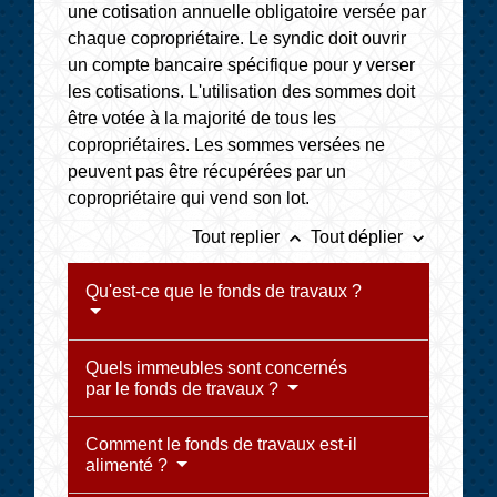
une cotisation annuelle obligatoire versée par
chaque copropriétaire. Le syndic doit ouvrir
un compte bancaire spécifique pour y verser
les cotisations. L'utilisation des sommes doit
être votée à la majorité de tous les
copropriétaires. Les sommes versées ne
peuvent pas être récupérées par un
copropriétaire qui vend son lot.
keyboard_arrow_up
keyboard_arrow_down
Tout replier
Tout déplier
Qu'est-ce que le fonds de travaux ?
Quels immeubles sont concernés
par le fonds de travaux ?
Comment le fonds de travaux est-il
alimenté ?