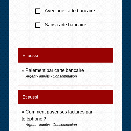
check_box_outline_blank
Avec une carte bancaire
check_box_outline_blank
Sans carte bancaire
Et aussi
Paiement par carte bancaire
Argent - Impôts - Consommation
Et aussi
Comment payer ses factures par
téléphone ?
Argent - Impôts - Consommation