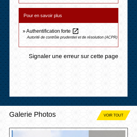
Pour en savoir plus
open_in_new
Authentification forte
Autorité de contrôle prudentiel et de résolution (ACPR)
Signaler une erreur sur cette page
Galerie Photos
VOIR TOUT