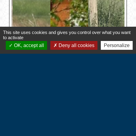
This site uses cookies and gives you control over what you want
to activate
OK, accept all
Deny all cookies
Personalize
Contacts
Commune d'Hébécourt
4 chemin de la Mairie
27150 Hébécourt - FRANCE
+33 2 32 55 53 09
CONTACT PAR FORMULAIRE