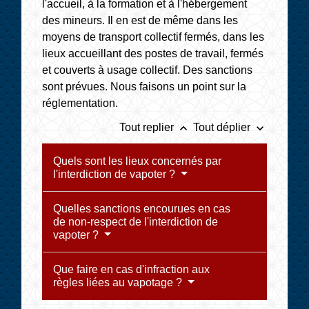
l'accueil, à la formation et à l'hébergement
des mineurs. Il en est de même dans les
moyens de transport collectif fermés, dans les
lieux accueillant des postes de travail, fermés
et couverts à usage collectif. Des sanctions
sont prévues. Nous faisons un point sur la
réglementation.
keyboard_arrow_up
keyboard_arrow_down
Tout replier
Tout déplier
Quels sont les lieux concernés par
l'interdiction de vapoter ?
Quelles sanctions encourues en cas
de non-respect de l'interdiction de
vapoter ?
Que faire en cas d'infraction aux
règles liées au vapotage ?