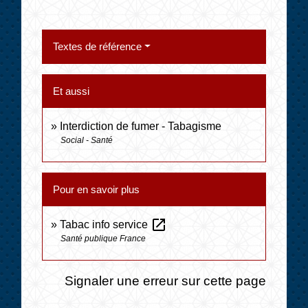
Textes de référence
Et aussi
Interdiction de fumer - Tabagisme
Social - Santé
Pour en savoir plus
open_in_new
Tabac info service
Santé publique France
Signaler une erreur sur cette page