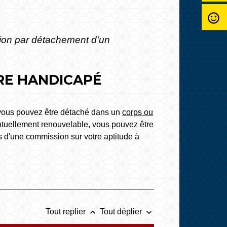
sentiment_satisfied_alt
ion par détachement d'un
RE HANDICAPÉ
i, vous pouvez être détaché dans un
corps ou
ntuellement renouvelable, vous pouvez être
s d'une commission sur votre aptitude à
keyboard_arrow_up
keyboard_arrow_down
Tout replier
Tout déplier