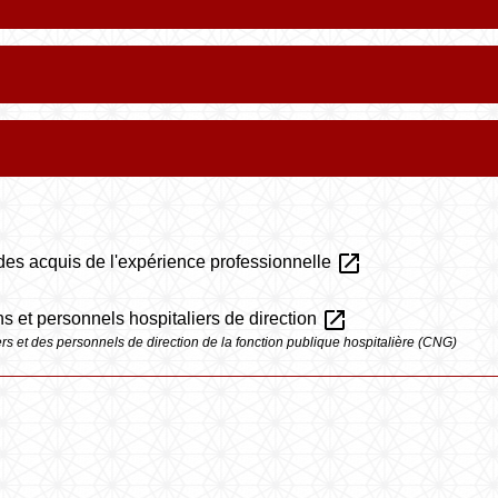
open_in_new
es acquis de l'expérience professionnelle
open_in_new
ns et personnels hospitaliers de direction
ers et des personnels de direction de la fonction publique hospitalière (CNG)