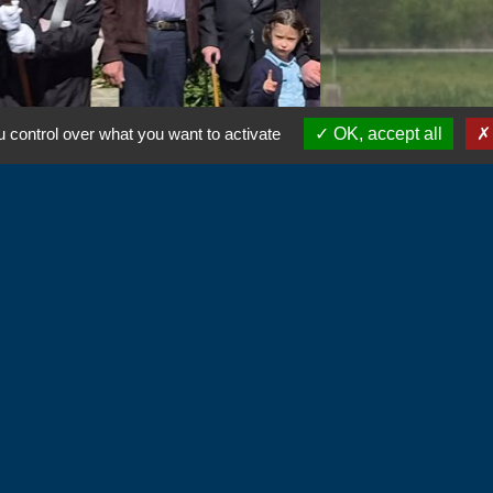
 control over what you want to activate
OK, accept all