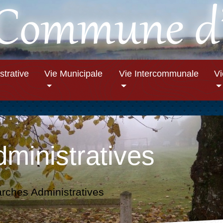
strative
Vie Municipale
Vie Intercommunale
V
ministratives
ches Administratives