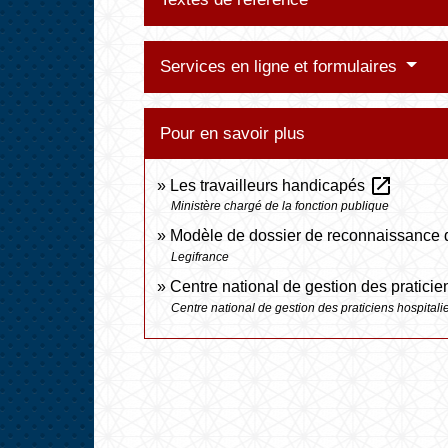
Services en ligne et formulaires
Pour en savoir plus
open_in_new
Les travailleurs handicapés
Ministère chargé de la fonction publique
Modèle de dossier de reconnaissance d
Legifrance
Centre national de gestion des praticie
Centre national de gestion des praticiens hospitali