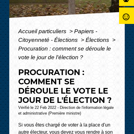
sentiment_satisfied_alt
Accueil particuliers
>
Papiers -
Citoyenneté - Élections
>
Élections
>
Procuration : comment se déroule le
vote le jour de l'élection ?
PROCURATION :
COMMENT SE
DÉROULE LE VOTE LE
JOUR DE L'ÉLECTION ?
Vérifié le 22 Feb 2022 - Direction de l'information légale
et administrative (Première ministre)
Si vous êtes chargé de voter à la place d'un
autre électeur, vous devez vous rendre à son