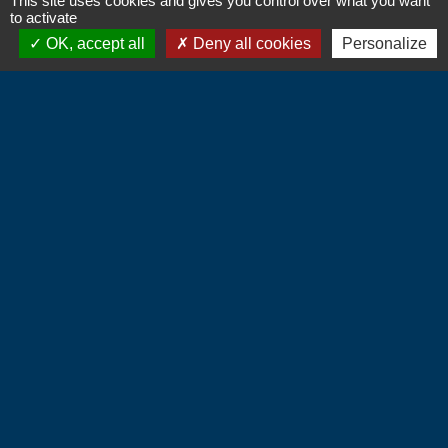
This site uses cookies and gives you control over what you want
to activate
OK, accept all
Deny all cookies
Personalize
Contacts
Commune d'Hébécourt
4 chemin de la Mairie
27150 Hébécourt - FRANCE
+33 2 32 55 53 09