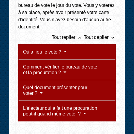
bureau de vote le jour du vote. Vous y voterez
à sa place, après avoir présenté votre carte
d'identité. Vous n'avez besoin d'aucun autre
document.
keyboard_arrow_up
keyboard_arrow_down
Tout replier
Tout déplier
Où a lieu le vote ?
Comment vérifier le bureau de vote
et la procuration ?
Quel document présenter pour
voter ?
L'électeur qui a fait une procuration
peut-il quand même voter ?