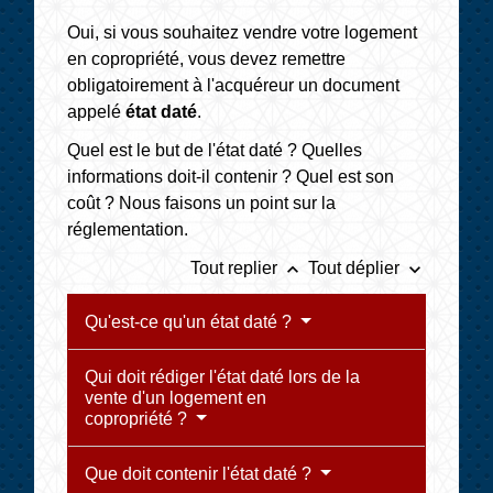
Oui, si vous souhaitez vendre votre logement
en copropriété, vous devez remettre
obligatoirement à l'acquéreur un document
appelé
état daté
.
Quel est le but de l'état daté ? Quelles
informations doit-il contenir ? Quel est son
coût ? Nous faisons un point sur la
réglementation.
keyboard_arrow_up
keyboard_arrow_down
Tout replier
Tout déplier
Qu'est-ce qu'un état daté ?
Qui doit rédiger l'état daté lors de la
vente d'un logement en
copropriété ?
Que doit contenir l'état daté ?