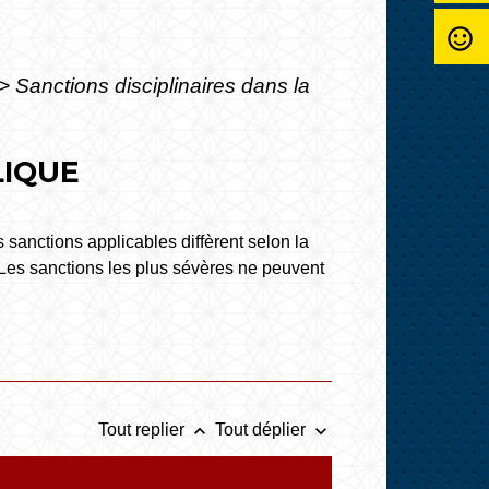
sentiment_satisfied_alt
>
Sanctions disciplinaires dans la
LIQUE
 sanctions applicables diffèrent selon la
l. Les sanctions les plus sévères ne peuvent
keyboard_arrow_up
keyboard_arrow_down
Tout replier
Tout déplier