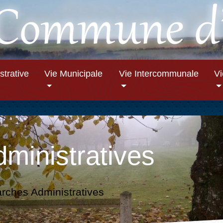
strative
Vie Municipale
Vie Intercommunale
V
ministratives
ches Administratives