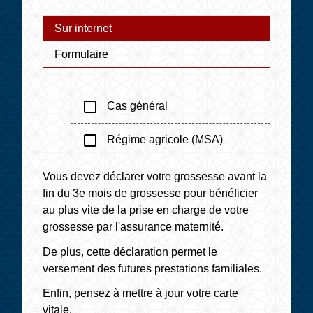
Sur internet
Formulaire
check_box_outline_blank
Cas général
check_box_outline_blank
Régime agricole (MSA)
Vous devez déclarer votre grossesse avant la
fin du 3
e
mois de grossesse pour bénéficier
au plus vite de la prise en charge de votre
grossesse par l'assurance maternité.
De plus, cette déclaration permet le
versement des futures prestations familiales.
Enfin, pensez à mettre à jour votre carte
vitale.