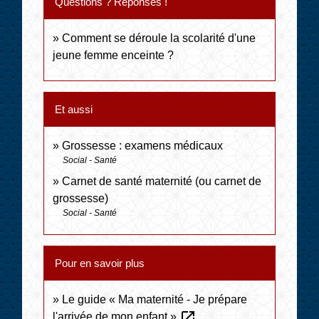
Questions ? Réponses !
Comment se déroule la scolarité d'une
jeune femme enceinte ?
Et aussi
Grossesse : examens médicaux
Social - Santé
Carnet de santé maternité (ou carnet de
grossesse)
Social - Santé
Pour en savoir plus
Le guide « Ma maternité - Je prépare
open_in_new
l'arrivée de mon enfant »